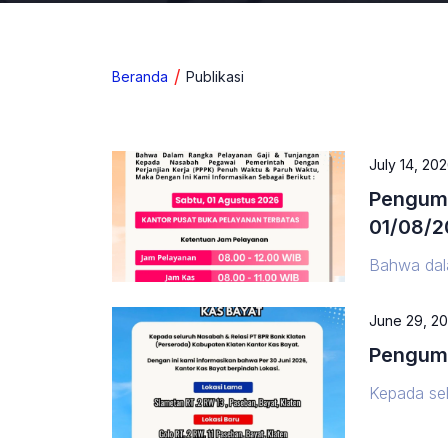
Beranda
Publikasi
July 14, 20
Pengumu
01/08/2
Bahwa dal
dengan per
Waktu, mak
June 29, 2
Pelayanan
Pengumu
informasi 
terimakasih
Kepada sel
(PERSEROD
kami infor